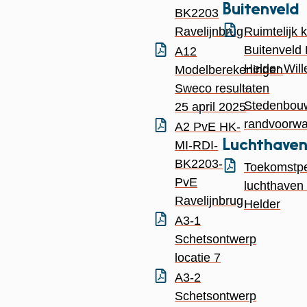
Buitenveld
BK2203
Ravelijnbrug
Ruimtelijk 
Buitenveld
A12
Helder Wil
Modelberekeningen
-
Sweco resultaten
Stedenbou
25 april 2025
randvoorw
A2 PvE HK-
Luchthave
MI-RDI-
BK2203-
Toekomstpe
PvE
luchthaven
Ravelijnbrug
Helder
A3-1
Schetsontwerp
locatie 7
A3-2
Schetsontwerp