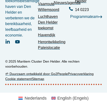
toekomstbestendige
Helder
Nieuws/agenda
Vaarroute
haven van Den
Willemsoord
14 0223
Helder en
Luchthaven
Programmateam
verbeteren we de
Den Helder
bereikbaarheid,
toekomst
leefbaarheid en
Havendijk
economie.
Herontwikkeling
Paleislocatie
© 2025 Maritiem Cluster Den Helder. Alle rechten
voorbehouden.
🌱 Duurzaam ontwikkeld door Go2People
Privacyverklaring
Cookie statement
Sitemap
Nederlands
English
(
Engels
)