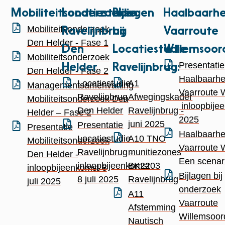
Mobiliteitsonderzoeken
Locatiestudie
Bijlagen
Haalbaarhe
Mobiliteitsonderzoek
Ravelijnbrug
bij
Vaarroute
Den Helder - Fase 1
Den
Locatiestudie
Willemsoor
Mobiliteitsonderzoek
Presentatie
Helder
Ravelijnbrug:
Den Helder - Fase 2
Haalbaarhe
Locatiestudie
A1
Managementsamenvatting
Vaarroute 
Ravelijnbrug
Afwegingskader
Mobiliteitsonderzoek Den
inloopbijee
Den Helder
Ravelijnbrug -
Helder – Fase 2
2025
juni 2025
Presentatie
Presentatie
Haalbaarhe
Locatiestudie
A10 TNO
Mobiliteitsonderzoek
Vaarroute 
Ravelijnbrug -
munitiezones
Den Helder -
Een scenar
inloopbijeenkomst
BK2203
inloopbijeenkomst 8
Bijlagen bij
8 juli 2025
Ravelijnbrug
juli 2025
onderzoek
A11
Vaarroute
Afstemming
Willemsoor
Nautisch