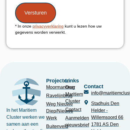
* In onze
privacyverklaring
kunt u lezen hoe uw
gegevens worden verwerkt.
Projecten
Links
Contact
Moormanbrug
Over
info@maritiemclust
Maritiem
Ravelijnbrug
Cluster
Stadhuis Den
Weg Nieuwe
Contact
In het Maritiem
Helder -
Diep/Nieuwe
Cluster werken we
Willemsoord 66
Werk
Aanmelden
samen aan een
1781 AS Den
nieuwsbrief
Buitenveld