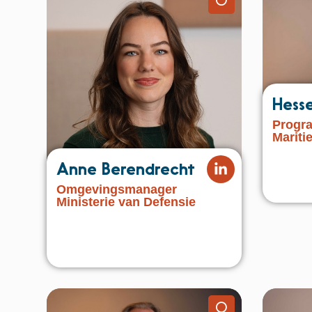
⚪️
Hesse
Progr
Mariti
Anne Berendrecht
Omgevingsmanager
Ministerie van Defensie
⚪️