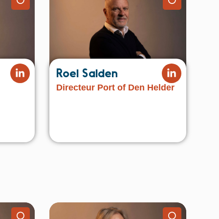
⚪️
⚪️
Roel Salden
Directeur Port of Den Helder
⚪️
⚪️