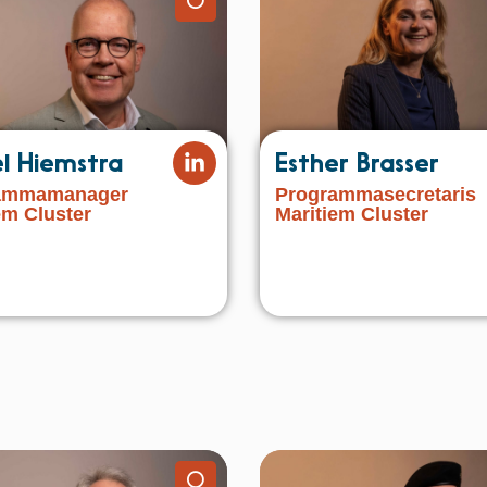
⚪️
l Hiemstra
Esther Brasser
ammamanager
Programmasecretaris
em Cluster
Maritiem Cluster
⚪️