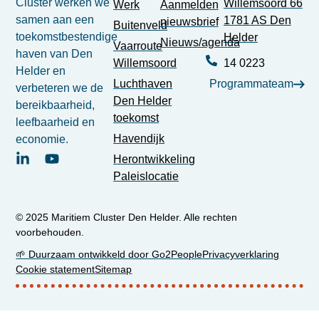
Cluster werken we
Willemsoord 66
Werk
Aanmelden
samen aan een
1781 AS Den
nieuwsbrief
Buitenveld
toekomstbestendige
Helder
Nieuws/agenda
Vaarroute
haven van Den
Willemsoord
14 0223
Helder en
Luchthaven
Programmateam
verbeteren we de
Den Helder
bereikbaarheid,
toekomst
leefbaarheid en
Havendijk
economie.
Herontwikkeling
Paleislocatie
© 2025 Maritiem Cluster Den Helder. Alle rechten
voorbehouden.
🌱 Duurzaam ontwikkeld door Go2People
Privacyverklaring
Cookie statement
Sitemap