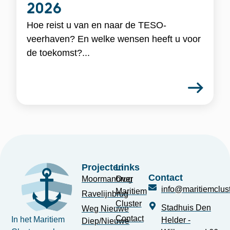
2026
Hoe reist u van en naar de TESO-
veerhaven? En welke wensen heeft u voor
de toekomst?...
Projecten
Links
Contact
Moormanbrug
Over
info@maritiemclust
Maritiem
Ravelijnbrug
Cluster
Stadhuis Den
Weg Nieuwe
Contact
In het Maritiem
Helder -
Diep/Nieuwe