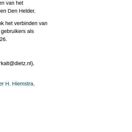
en van het
ven Den Helder.
ok het verbinden van
 gebruikers als
026.
rkalt@dietz.nl).
r H. Hiemstra.