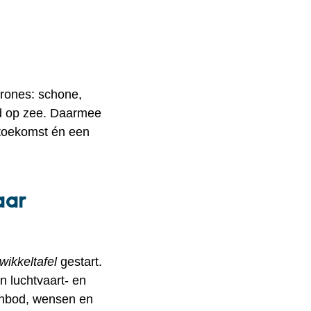
drones: schone,
ud op zee. Daarmee
 toekomst én een
aar
wikkeltafel
gestart.
n luchtvaart- en
aanbod, wensen en