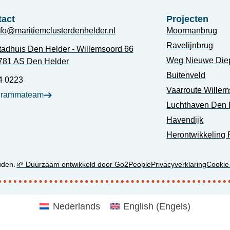
act
Projecten
nfo@maritiemclusterdenhelder.nl
Moormanbrug
Ravelijnbrug
tadhuis Den Helder - Willemsoord 66
Weg Nieuwe Die
781 AS Den Helder
Buitenveld
4 0223
Vaarroute Willem
grammateam
Luchthaven Den 
Havendijk
Herontwikkeling 
uden.
🌱 Duurzaam ontwikkeld door Go2People
Privacyverklaring
Cookie
Nederlands
English
(
Engels
)