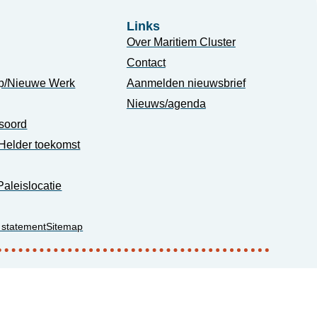
Links
Over Maritiem Cluster
Contact
p/Nieuwe Werk
Aanmelden nieuwsbrief
Nieuws/agenda
soord
Helder toekomst
Paleislocatie
 statement
Sitemap