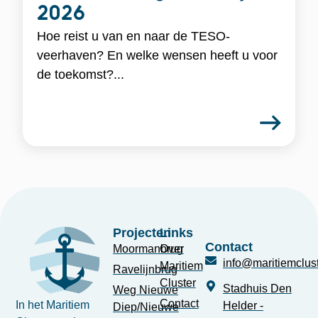
2026
Hoe reist u van en naar de TESO-
veerhaven? En welke wensen heeft u voor
de toekomst?...
Projecten
Links
Contact
Moormanbrug
Over
info@maritiemclust
Maritiem
Ravelijnbrug
Cluster
Stadhuis Den
Weg Nieuwe
Contact
In het Maritiem
Helder -
Diep/Nieuwe