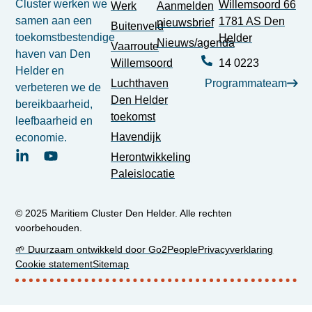
Cluster werken we
Willemsoord 66
Werk
Aanmelden
samen aan een
1781 AS Den
nieuwsbrief
Buitenveld
toekomstbestendige
Helder
Nieuws/agenda
Vaarroute
haven van Den
Willemsoord
14 0223
Helder en
Luchthaven
Programmateam
verbeteren we de
Den Helder
bereikbaarheid,
toekomst
leefbaarheid en
Havendijk
economie.
Herontwikkeling
Paleislocatie
© 2025 Maritiem Cluster Den Helder. Alle rechten
voorbehouden.
🌱 Duurzaam ontwikkeld door Go2People
Privacyverklaring
Cookie statement
Sitemap