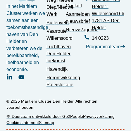
Weg Nieuwe
Contact
In het Maritiem
Helder -
Diep/Nieuwe
Cluster werken we
Willemsoord 66
Werk
Aanmelden
samen aan een
1781 AS Den
nieuwsbrief
Buitenveld
toekomstbestendige
Helder
Nieuws/agenda
Vaarroute
haven van Den
Willemsoord
14 0223
Helder en
Luchthaven
Programmateam
verbeteren we de
Den Helder
bereikbaarheid,
toekomst
leefbaarheid en
Havendijk
economie.
Herontwikkeling
Paleislocatie
© 2025 Maritiem Cluster Den Helder. Alle rechten
voorbehouden.
🌱 Duurzaam ontwikkeld door Go2People
Privacyverklaring
Cookie statement
Sitemap