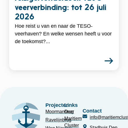
veerverbinding: tot 26 juli
2026
Hoe reist u van en naar de TESO-
veerhaven? En welke wensen heeft u voor
de toekomst?...
Projecten
Links
Contact
Moormanbrug
Over
info@maritiemclust
Maritiem
Ravelijnbrug
Cluster
Stadhuis Den