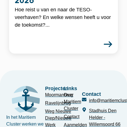
2026
Hoe reist u van en naar de TESO-
veerhaven? En welke wensen heeft u voor
de toekomst?...
Projecten
Links
Contact
Moormanbrug
Over
info@maritiemclust
Maritiem
Ravelijnbrug
Cluster
Stadhuis Den
Weg Nieuwe
Contact
In het Maritiem
Helder -
Diep/Nieuwe
Cluster werken we
Willemsoord 66
Werk
Aanmelden