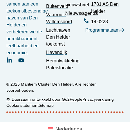
samen aan een
1781 AS Den
nieuwsbrief
Buitenveld
toekomstbestendige
Helder
Nieuws/agenda
Vaarroute
haven van Den
Willemsoord
14 0223
Helder en
Luchthaven
Programmateam
verbeteren we de
Den Helder
bereikbaarheid,
toekomst
leefbaarheid en
Havendijk
economie.
Herontwikkeling
Paleislocatie
© 2025 Maritiem Cluster Den Helder. Alle rechten
voorbehouden.
🌱 Duurzaam ontwikkeld door Go2People
Privacyverklaring
Cookie statement
Sitemap
Nederlands