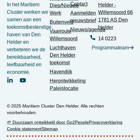
Contact
In het Maritiem
Helder -
Diep/Nieuwe
Cluster werken we
Willemsoord 66
Werk
Aanmelden
samen aan een
1781 AS Den
nieuwsbrief
Buitenveld
toekomstbestendige
Helder
Nieuws/agenda
Vaarroute
haven van Den
Willemsoord
14 0223
Helder en
Luchthaven
Programmateam
verbeteren we de
Den Helder
bereikbaarheid,
toekomst
leefbaarheid en
Havendijk
economie.
Herontwikkeling
Paleislocatie
© 2025 Maritiem Cluster Den Helder. Alle rechten
voorbehouden.
🌱 Duurzaam ontwikkeld door Go2People
Privacyverklaring
Cookie statement
Sitemap