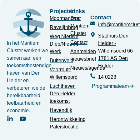
Projecten
Links
Contact
Moormanbrug
Over
info@maritiemclust
Maritiem
Ravelijnbrug
Cluster
Stadhuis Den
Weg Nieuwe
Contact
In het Maritiem
Helder -
Diep/Nieuwe
Cluster werken we
Willemsoord 66
Werk
Aanmelden
samen aan een
1781 AS Den
nieuwsbrief
Buitenveld
toekomstbestendige
Helder
Nieuws/agenda
Vaarroute
haven van Den
Willemsoord
14 0223
Helder en
Luchthaven
Programmateam
verbeteren we de
Den Helder
bereikbaarheid,
toekomst
leefbaarheid en
Havendijk
economie.
Herontwikkeling
Paleislocatie