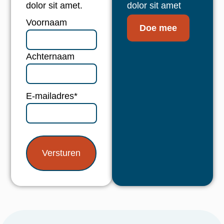
dolor sit amet.
dolor sit amet
Naam
*
Voornaam
Doe mee
Achternaam
E-mailadres
*