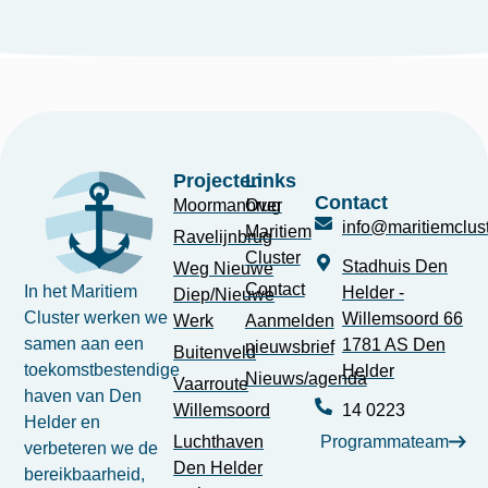
Projecten
Links
Contact
Moormanbrug
Over
info@maritiemclust
Maritiem
Ravelijnbrug
Cluster
Stadhuis Den
Weg Nieuwe
Contact
In het Maritiem
Helder -
Diep/Nieuwe
Cluster werken we
Willemsoord 66
Werk
Aanmelden
samen aan een
1781 AS Den
nieuwsbrief
Buitenveld
toekomstbestendige
Helder
Nieuws/agenda
Vaarroute
haven van Den
Willemsoord
14 0223
Helder en
Luchthaven
Programmateam
verbeteren we de
Den Helder
bereikbaarheid,