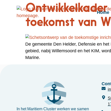
Ontwikkelkader 
Home
toekomst van W
De gemeente Den Helder, Defensie en het R
gebied, nabij Willemsoord en het KIM, word
Marine.
Cont
i
S
1
In het Maritiem Cluster werken we samen