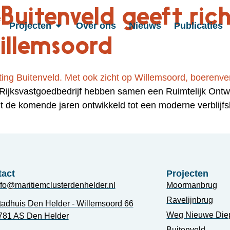
Buitenveld geeft ric
Projecten
Over ons
Nieuws
Publicaties
illemsoord
ijksvastgoedbedrijf hebben samen een Ruimtelijk Ontwi
t de komende jaren ontwikkeld tot een moderne verblijfsl
act
Projecten
nfo@maritiemclusterdenhelder.nl
Moormanbrug
Ravelijnbrug
tadhuis Den Helder - Willemsoord 66
Weg Nieuwe Die
781 AS Den Helder
Buitenveld