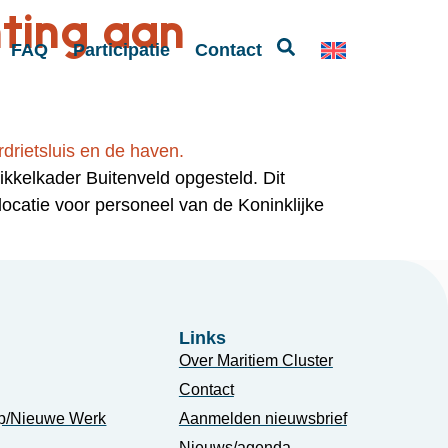
hting aan
FAQ
Participatie
Contact
kkelkader Buitenveld opgesteld. Dit
ocatie voor personeel van de Koninklijke
Links
Over Maritiem Cluster
Contact
p/Nieuwe Werk
Aanmelden nieuwsbrief
Nieuws/agenda