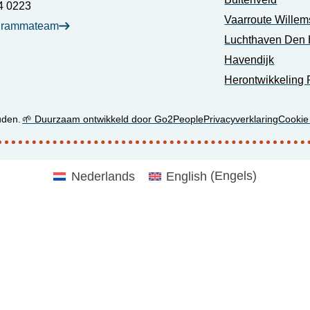
4 0223
Vaarroute Willem
grammateam
Luchthaven Den 
Havendijk
Herontwikkeling 
uden.
🌱 Duurzaam ontwikkeld door Go2People
Privacyverklaring
Cookie
Nederlands
English
(
Engels
)