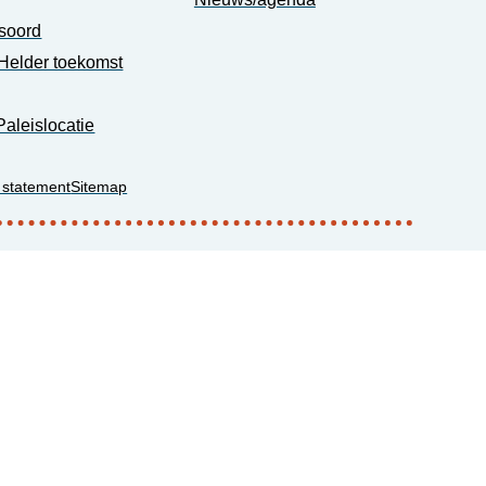
soord
Helder toekomst
Paleislocatie
 statement
Sitemap