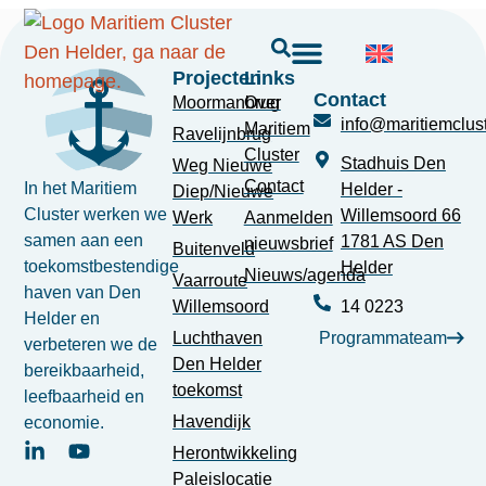
Projecten
Links
Contact
Moormanbrug
Over
info@maritiemclust
Maritiem
Ravelijnbrug
Cluster
Stadhuis Den
Weg Nieuwe
Contact
In het Maritiem
Helder -
Diep/Nieuwe
Cluster werken we
Willemsoord 66
Werk
Aanmelden
samen aan een
1781 AS Den
nieuwsbrief
Buitenveld
toekomstbestendige
Helder
Nieuws/agenda
Vaarroute
haven van Den
Willemsoord
14 0223
Helder en
Luchthaven
Programmateam
verbeteren we de
Den Helder
bereikbaarheid,
toekomst
leefbaarheid en
Havendijk
economie.
Herontwikkeling
Paleislocatie