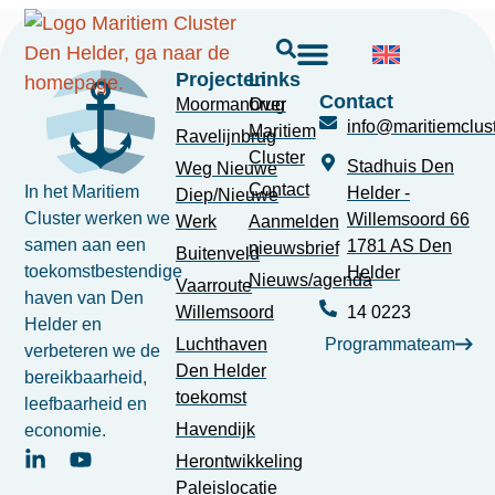
Projecten
Links
Contact
Moormanbrug
Over
info@maritiemclust
Maritiem
Ravelijnbrug
Cluster
Stadhuis Den
Weg Nieuwe
Contact
In het Maritiem
Helder -
Diep/Nieuwe
Cluster werken we
Willemsoord 66
Werk
Aanmelden
samen aan een
1781 AS Den
nieuwsbrief
Buitenveld
toekomstbestendige
Helder
Nieuws/agenda
Vaarroute
haven van Den
Willemsoord
14 0223
Helder en
Luchthaven
Programmateam
verbeteren we de
Den Helder
bereikbaarheid,
toekomst
leefbaarheid en
Havendijk
economie.
Herontwikkeling
Paleislocatie