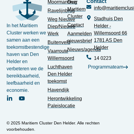
Contact
Moormanbrug
Over
info@maritiemclust
Maritiem
Ravelijnbrug
Cluster
Stadhuis Den
Weg Nieuwe
Contact
In het Maritiem
Helder -
Diep/Nieuwe
Cluster werken we
Willemsoord 66
Werk
Aanmelden
samen aan een
1781 AS Den
nieuwsbrief
Buitenveld
toekomstbestendige
Helder
Nieuws/agenda
Vaarroute
haven van Den
Willemsoord
14 0223
Helder en
Luchthaven
Programmateam
verbeteren we de
Den Helder
bereikbaarheid,
toekomst
leefbaarheid en
Havendijk
economie.
Herontwikkeling
Paleislocatie
© 2025 Maritiem Cluster Den Helder. Alle rechten
voorbehouden.